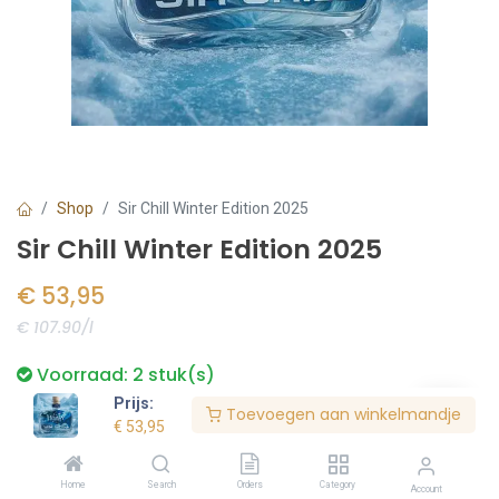
Shop
Sir Chill Winter Edition 2025
Sir Chill Winter Edition 2025
€
53,95
€ 107.90/l
Voorraad:
2
stuk(s)
Prijs:
Toevoegen aan winkelmandje
€
53,95
Bestel nu
Home
Search
Orders
Category
Account
Toevoegen aan verlanglijst