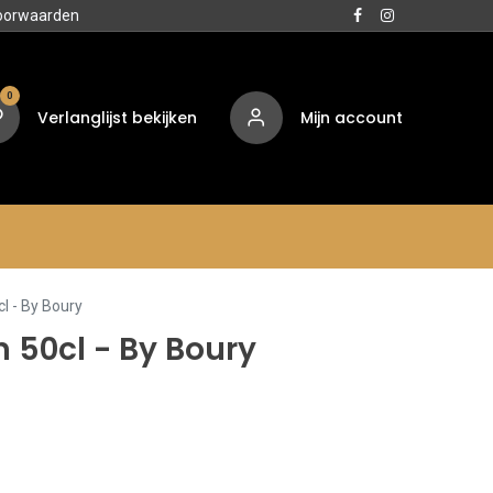
oorwaarden
0
Verlanglijst bekijken
Mijn account
Media
Contact
Over ons
l - By Boury
 50cl - By Boury