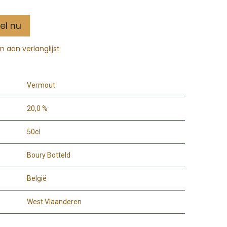
el nu
 aan verlanglijst
Vermout
20,0 %
50cl
Boury Botteld
België
West Vlaanderen