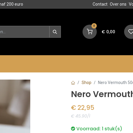
naf 200 euro
Contact
Over ons
V
0
€
0,00
en
Blog
Events
Acties
Shop
Nero Vermouth 50c
Nero Vermouth
€
22,95
€ 45.90/l
Voorraad:
1
stuk(s)