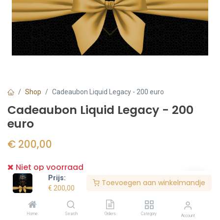
Shop
Cadeaubon Liquid Legacy - 200 euro
Cadeaubon Liquid Legacy - 200
euro
€
200,00
Niet op voorraad
Prijs:
Toevoegen aan winkelmandje
€
200,00
Bestel nu
Home
Search
Orders
Category
Account