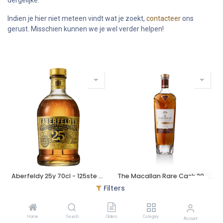
dergelijke.
Indien je hier niet meteen vindt wat je zoekt,
contacteer
ons
gerust. Misschien kunnen we je wel verder helpen!
Aberfeldy 25y 70cl - 125ste Verjaardag
The Macallan Rare Cask 2024 70cl
€
469,95
€
465,95
Filters
Home
Search
Orders
Category
Account