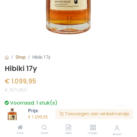
Shop
Hibiki 17y
Hibiki 17y
€
1.099,95
€ 1571.36/l
Voorraad:
1
stuk(s)
Prijs:
Toevoegen aan winkelmandje
€
1.099,95
Bestel nu
Home
Search
Orders
Category
Account
Toevoegen aan verlanglijst