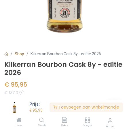
Shop
Kilkerran Bourbon Cask 8y - editie 2026
Kilkerran Bourbon Cask 8y - editie
2026
€
95,95
€ 137.07/l
Voorraad:
6
stuk(s)
Prijs:
Toevoegen aan winkelmandje
€
95,95
Bestel nu
Home
Search
Orders
Category
Account