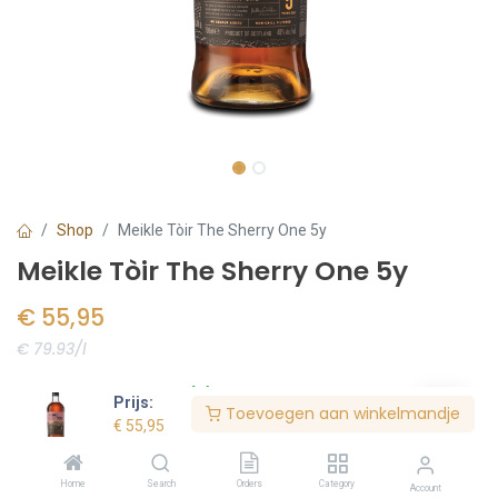
Shop
Meikle Tòir The Sherry One 5y
Meikle Tòir The Sherry One 5y
€
55,95
€ 79.93/l
Voorraad:
6
stuk(s)
Prijs:
Toevoegen aan winkelmandje
€
55,95
Bestel nu
Home
Search
Orders
Category
Account