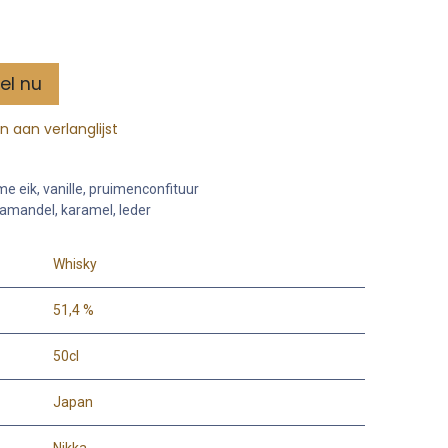
el nu
 aan verlanglijst
me eik, vanille, pruimenconfituur
, amandel, karamel, leder
Whisky
51,4 %
50cl
Japan
Nikka