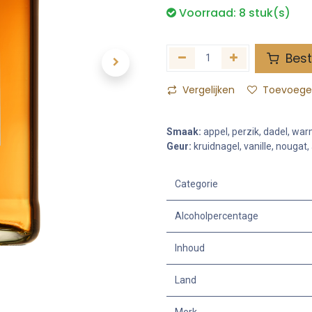
Voorraad:
8
stuk(s)
Best
Vergelijken
Toevoegen
Smaak:
appel, perzik, dadel, war
Geur:
kruidnagel, vanille, nougat
Categorie
Alcoholpercentage
Inhoud
Land
Merk