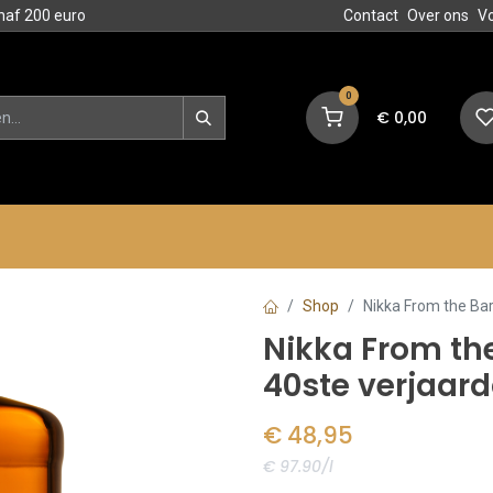
naf 200 euro
Contact
Over ons
V
0
€
0,00
en
Blog
Events
Acties
Shop
Nikka From the Bar
Nikka From the
40ste verjaard
€
48,95
€ 97.90/l