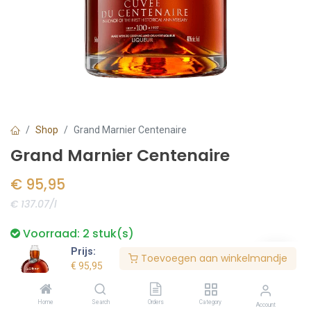
Shop
Grand Marnier Centenaire
Grand Marnier Centenaire
€
95,95
€ 137.07/l
Voorraad:
2
stuk(s)
Prijs:
Toevoegen aan winkelmandje
€
95,95
Bestel nu
Home
Search
Orders
Category
Account
Toevoegen aan verlanglijst