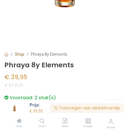
Shop
Phraya 8y Elements
Phraya 8y Elements
€
39,95
€ 57.07/l
Voorraad:
2
stuk(s)
Prijs:
Toevoegen aan winkelmandje
€
39,95
Bestel nu
Home
Search
Orders
Category
Account
Toevoegen aan verlanglijst