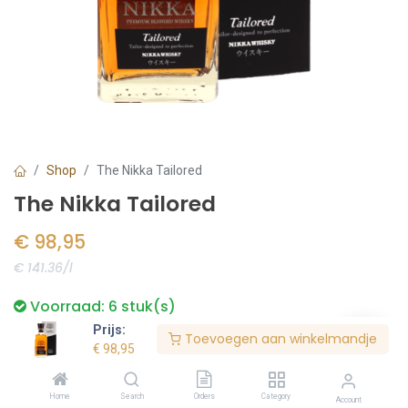
Shop
The Nikka Tailored
The Nikka Tailored
€
98,95
€ 141.36/l
Voorraad:
6
stuk(s)
Prijs:
Toevoegen aan winkelmandje
€
98,95
Bestel nu
Home
Search
Orders
Category
Account
Toevoegen aan verlanglijst