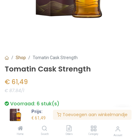
Shop
Tomatin Cask Strength
Tomatin Cask Strength
€
61,49
€ 87.84/l
Voorraad:
6
stuk(s)
Prijs:
Toevoegen aan winkelmandje
€
61,49
Bestel nu
Home
Search
Orders
Category
Account
Toevoegen aan verlanglijst