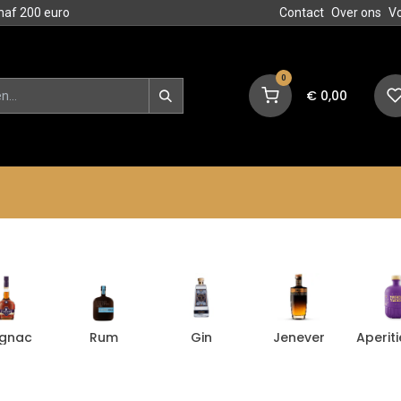
naf 200 euro
Contact
Over ons
V
0
€
0,00
en
Blog
Events
Acties
gnac
Rum
Gin
Jenever