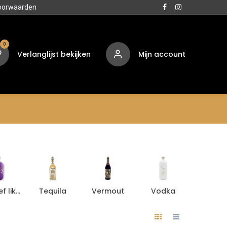
oorwaarden
0
Verlanglijst bekijken
Mijn account
Media
Contact
Over ons
Aperitief likeur
Tequila
Vermout
Vodka
Aperiti