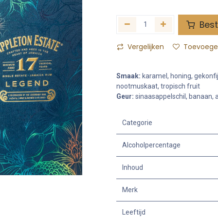
Best
Vergelijken
Toevoegen
Smaak:
karamel, honing, gekonfi
nootmuskaat, tropisch fruit
Geur:
sinaasappelschil, banaan, ab
Categorie
Alcoholpercentage
Inhoud
Merk
Leeftijd