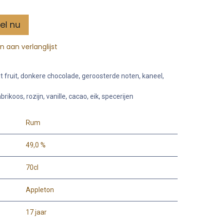
el nu
 aan verlanglijst
jt fruit, donkere chocolade, geroosterde noten, kaneel,
rikoos, rozijn, vanille, cacao, eik, specerijen
Rum
49,0 %
70cl
Appleton
17 jaar