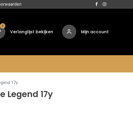
oorwaarden
0
Verlanglijst bekijken
Mijn account
Media
Contact
Over ons
egend 17y
e Legend 17y