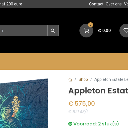
naf 200 euro
Contact
Over ons
V
0
€
0,00
en
Blog
Events
Acties
Shop
Appleton Estate L
Appleton Estat
€
575,00
€ 821.43/l
Voorraad:
2
stuk(s)