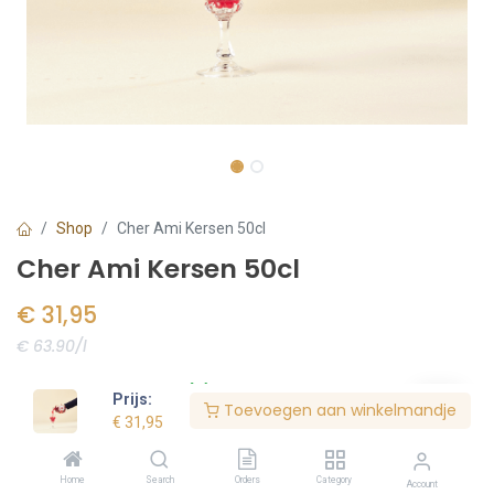
Shop
Cher Ami Kersen 50cl
Cher Ami Kersen 50cl
€
31,95
€ 63.90/l
Voorraad:
5
stuk(s)
Prijs:
Toevoegen aan winkelmandje
€
31,95
Bestel nu
Home
Search
Orders
Category
Account