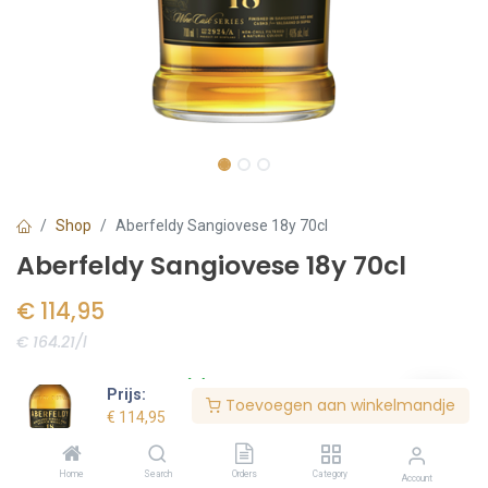
Shop
Aberfeldy Sangiovese 18y 70cl
Aberfeldy Sangiovese 18y 70cl
€
114,95
€ 164.21/l
Voorraad:
6
stuk(s)
Prijs:
Toevoegen aan winkelmandje
€
114,95
Bestel nu
Home
Search
Orders
Category
Account